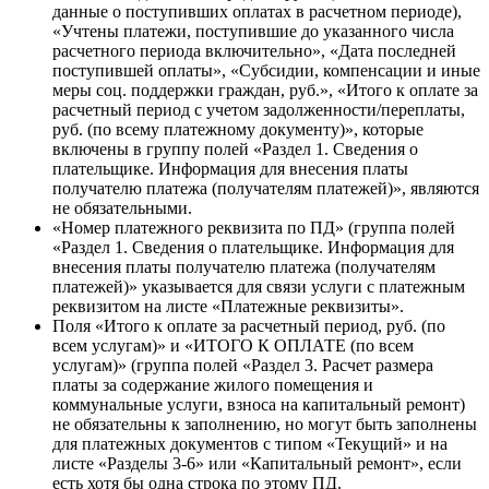
данные о поступивших оплатах в расчетном периоде),
«Учтены платежи, поступившие до указанного числа
расчетного периода включительно», «Дата последней
поступившей оплаты», «Субсидии, компенсации и иные
меры соц. поддержки граждан, руб.», «Итого к оплате за
расчетный период c учетом задолженности/переплаты,
руб. (по всему платежному документу)», которые
включены в группу полей «Раздел 1. Сведения о
плательщике. Информация для внесения платы
получателю платежа (получателям платежей)», являются
не обязательными.
«Номер платежного реквизита по ПД» (группа полей
«Раздел 1. Сведения о плательщике. Информация для
внесения платы получателю платежа (получателям
платежей)» указывается для связи услуги с платежным
реквизитом на листе «Платежные реквизиты».
Поля «Итого к оплате за расчетный период, руб. (по
всем услугам)» и «ИТОГО К ОПЛАТЕ (по всем
услугам)» (группа полей «Раздел 3. Расчет размера
платы за содержание жилого помещения и
коммунальные услуги, взноса на капитальный ремонт)
не обязательны к заполнению, но могут быть заполнены
для платежных документов с типом «Текущий» и на
листе «Разделы 3-6» или «Капитальный ремонт», если
есть хотя бы одна строка по этому ПД.