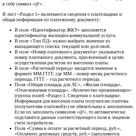
в себе символ «@».
В лист «Раздел 1» включаются сведения о плательщике и
общая информация по платежному документу:
В поле «Идентификатор ЖКУ» заполняется
идентификатор жилищно-коммунальной услуги.
В поле «Тип ПД» нужно выбрать значение из
выпадающего списка: текущий или долговой.
В поле «Номер платежного документа» указывается
номер платежного документа, присвоенный в целях
осуществления расчетов по внесению платы.
В поле «Расчетный период» вводится значение в
формате ММ.ГГГГ, где ММ – номер месяц расчетного
периода, ГГГГ – год расчетного периода.
Поля «Общая площадь для ЛС», «Жилая площадь»,
«Отапливаемая площадь», «Количество проживающих»
(группа полей «Раздел 1. Сведения о плательщике.
Информация для внесения платы получателю платежа
(получателям платежей)») не обязательны к заполнению.
Если их заполнить символом «@», то автоматически
подставятся данные соответствующего поля в лицевом
счете потребителя.
Поля «Сумма к оплате за расчетный период, руб.»,
«Оплачено денежных средств, руб.» (заполняются