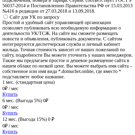
подключения, номера и тарифа. Сервис соответствует ГОСТ Р
56037-2014 и Постановлению Правительства РФ от 15.03.2013
№416 в редакции от 27.03.2018 и 13.09.2018.
Сайт для УК
по запросу
Простой и удобный сайт управляющей организации
позволяет публиковать всю необходимую информацию о
деятельности УК/ТСЖ. На сайте вы сможете размещать
новости и объявления, публиковать документы. С сайтом
интегрируются диспетчерская служба и личный кабинет
жильца. Точная стоимость зависит от ваших пожеланий по
сайту, подробности Вы можете уточнить у наших менеджеров.
Также мы предлагаем простое и дешевое размещение сайта в
нашем облаке по низкой цене. Вы можете выбрать имя сайта –
собственное или имя вида *.domuchet.online, где вместо *
подставляете любое название.
1 мес. (стандартная цена)
0
₽ / мес
Купить
6 мес. (Выгода 5%)
0
₽
0
₽ / мес
Купить
12 мес. (Выгода 15%)
0
₽
0
₽ / мес
Купить