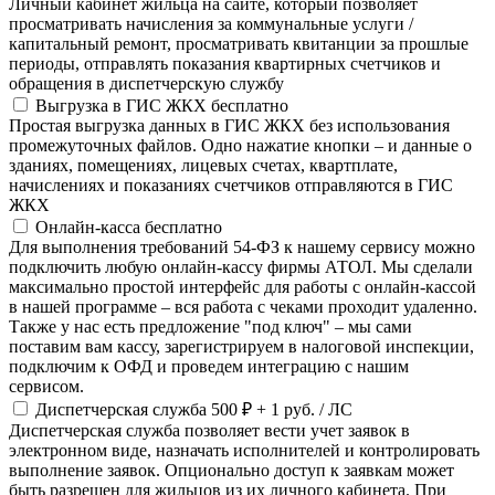
Личный кабинет жильца на сайте, который позволяет
просматривать начисления за коммунальные услуги /
капитальный ремонт, просматривать квитанции за прошлые
периоды, отправлять показания квартирных счетчиков и
обращения в диспетчерскую службу
Выгрузка в ГИС ЖКХ
бесплатно
Простая выгрузка данных в ГИС ЖКХ без использования
промежуточных файлов. Одно нажатие кнопки – и данные о
зданиях, помещениях, лицевых счетах, квартплате,
начислениях и показаниях счетчиков отправляются в ГИС
ЖКХ
Онлайн-касса
бесплатно
Для выполнения требований 54-ФЗ к нашему сервису можно
подключить любую онлайн-кассу фирмы АТОЛ. Мы сделали
максимально простой интерфейс для работы с онлайн-кассой
в нашей программе – вся работа с чеками проходит удаленно.
Также у нас есть предложение "под ключ" – мы сами
поставим вам кассу, зарегистрируем в налоговой инспекции,
подключим к ОФД и проведем интеграцию с нашим
сервисом.
Диспетчерская служба
500 ₽
+ 1 руб. / ЛС
Диспетчерская служба позволяет вести учет заявок в
электронном виде, назначать исполнителей и контролировать
выполнение заявок. Опционально доступ к заявкам может
быть разрешен для жильцов из их личного кабинета. При