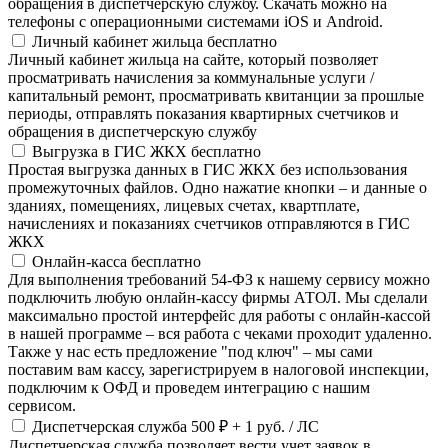
обращения в диспетчерскую службу. Скачать можно на
телефоны с операционными системами iOS и Android.
Личный кабинет жильца
бесплатно
Личный кабинет жильца на сайте, который позволяет
просматривать начисления за коммунальные услуги /
капитальный ремонт, просматривать квитанции за прошлые
периоды, отправлять показания квартирных счетчиков и
обращения в диспетчерскую службу
Выгрузка в ГИС ЖКХ
бесплатно
Простая выгрузка данных в ГИС ЖКХ без использования
промежуточных файлов. Одно нажатие кнопки – и данные о
зданиях, помещениях, лицевых счетах, квартплате,
начислениях и показаниях счетчиков отправляются в ГИС
ЖКХ
Онлайн-касса
бесплатно
Для выполнения требований 54-ФЗ к нашему сервису можно
подключить любую онлайн-кассу фирмы АТОЛ. Мы сделали
максимально простой интерфейс для работы с онлайн-кассой
в нашей программе – вся работа с чеками проходит удаленно.
Также у нас есть предложение "под ключ" – мы сами
поставим вам кассу, зарегистрируем в налоговой инспекции,
подключим к ОФД и проведем интеграцию с нашим
сервисом.
Диспетчерская служба
500 ₽
+ 1 руб. / ЛС
Диспетчерская служба позволяет вести учет заявок в