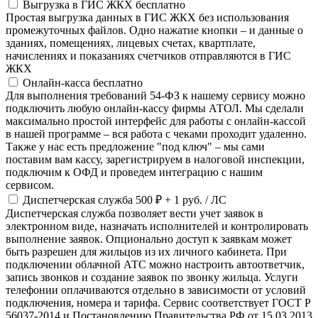
Выгрузка в ГИС ЖКХ
бесплатно
Простая выгрузка данных в ГИС ЖКХ без использования
промежуточных файлов. Одно нажатие кнопки – и данные о
зданиях, помещениях, лицевых счетах, квартплате,
начислениях и показаниях счетчиков отправляются в ГИС
ЖКХ
Онлайн-касса
бесплатно
Для выполнения требований 54-ФЗ к нашему сервису можно
подключить любую онлайн-кассу фирмы АТОЛ. Мы сделали
максимально простой интерфейс для работы с онлайн-кассой
в нашей программе – вся работа с чеками проходит удаленно.
Также у нас есть предложение "под ключ" – мы сами
поставим вам кассу, зарегистрируем в налоговой инспекции,
подключим к ОФД и проведем интеграцию с нашим
сервисом.
Диспетчерская служба
500 ₽
+ 1 руб. / ЛС
Диспетчерская служба позволяет вести учет заявок в
электронном виде, назначать исполнителей и контролировать
выполнение заявок. Опционально доступ к заявкам может
быть разрешен для жильцов из их личного кабинета. При
подключении облачной АТС можно настроить автоответчик,
запись звонков и создание заявок по звонку жильца. Услуги
телефонии оплачиваются отдельно в зависимости от условий
подключения, номера и тарифа. Сервис соответствует ГОСТ Р
56037-2014 и Постановлению Правительства РФ от 15.03.2013