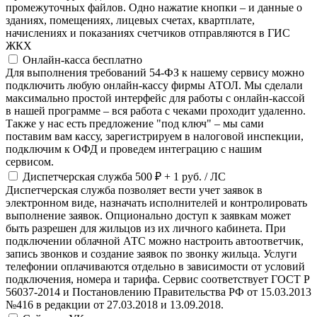
промежуточных файлов. Одно нажатие кнопки – и данные о
зданиях, помещениях, лицевых счетах, квартплате,
начислениях и показаниях счетчиков отправляются в ГИС
ЖКХ
Онлайн-касса
бесплатно
Для выполнения требований 54-ФЗ к нашему сервису можно
подключить любую онлайн-кассу фирмы АТОЛ. Мы сделали
максимально простой интерфейс для работы с онлайн-кассой
в нашей программе – вся работа с чеками проходит удаленно.
Также у нас есть предложение "под ключ" – мы сами
поставим вам кассу, зарегистрируем в налоговой инспекции,
подключим к ОФД и проведем интеграцию с нашим
сервисом.
Диспетчерская служба
500 ₽
+ 1 руб. / ЛС
Диспетчерская служба позволяет вести учет заявок в
электронном виде, назначать исполнителей и контролировать
выполнение заявок. Опционально доступ к заявкам может
быть разрешен для жильцов из их личного кабинета. При
подключении облачной АТС можно настроить автоответчик,
запись звонков и создание заявок по звонку жильца. Услуги
телефонии оплачиваются отдельно в зависимости от условий
подключения, номера и тарифа. Сервис соответствует ГОСТ Р
56037-2014 и Постановлению Правительства РФ от 15.03.2013
№416 в редакции от 27.03.2018 и 13.09.2018.