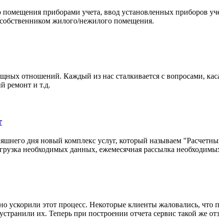
 помещения приборами учета, ввод установленных приборов уче
 собственником жилого/нежилого помещения.
щных отношений. Каждый из нас сталкивается с вопросами, ка
й ремонт и т.д.
т
шнего дня новый комплекс услуг, который называем "Расчетный 
выгрузка необходимых данных, ежемесячная рассылка необходим
но ускорили этот процесс. Некоторые клиенты жаловались, что 
странили их. Теперь при построении отчета сервис такой же от