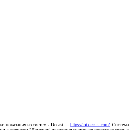
ки показания из системы Decast —
https://iot.decast.com/
. Система
ции с сервисом "Домучет" показания счетчиков попадают сразу в